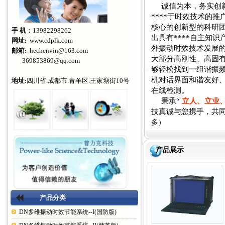
诚信为本，务实创
****于时效技术的
核心的创新型的科研团
手 机
：13982298262
出具有****自主知识
网址:
www.cdplk.com
外振动时效技术发展的
邮箱:
hechenvin@163.com
大部分高刚性、高固有
369853869@qq.com
够轻松找到一组谐振
机对话界面和谐友好
地址:
四川省.成都市.青羊区.王家塘街10号
在线检测。
秉承“
立人、立业
技真诚与您携手，共
多）
产品展示
产品分类
DN多维振动时效节能系统--I(国防版)