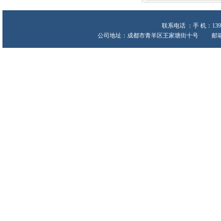
联系电话 ：手 机：139
公司地址：成都市青羊区王家塘街十号 邮箱:heche