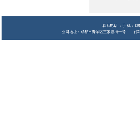
联系电话 ：手 机：139
公司地址：成都市青羊区王家塘街十号 邮箱:heche