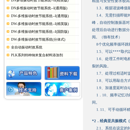
DN多维振动时效节能系统--II(精英版)
精度与安全性要求较高
1.3、根据谐波峰值
DN多维振动时效节能系统--I(通用版)
1.4、无需扫描即能
DW-多维振动时效节能系统--I(通用版)
峰，自动控制激振器对
DW-多维振动时效节能系统--I(精英版)
处理后自动进行数据分析
DW-多维振动时效节能系统--I(国防版)
阅。（独有技术）
DW-多维振动时效节能系统(分体式)
8个优化频率循环跳
全自动振动时效系统
1.5、可以****取
PLK系列特种纳米复合材料添加剂
1.6、处理工件时电机
裂的风险。
1.7、处理过程适时
1.8、可以用敲击方
1.9、加速度延时自
1．10、频率记忆
间。
1. 11、可手动循环
*2．经典亚共振模式
2.1、系统在设定的