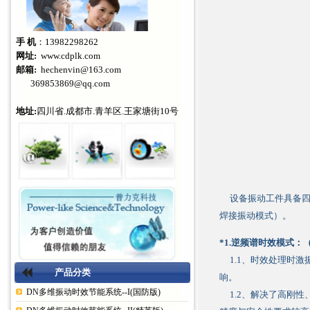
手 机
：13982298262
网址:
www.cdplk.com
邮箱:
hechenvin@163.com
369853869@qq.com
地址:
四川省.成都市.青羊区.王家塘街10号
设备振动工件具备四
焊接振动模式）。
*1.逆频谱时效模式：
1.1、时效处理时激
产品分类
响。
DN多维振动时效节能系统--I(国防版)
1.2、解决了高刚性