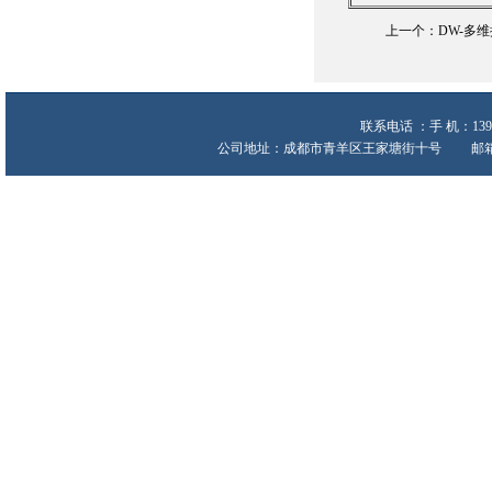
上一个：
DW-多
联系电话 ：手 机：139
公司地址：成都市青羊区王家塘街十号 邮箱:heche