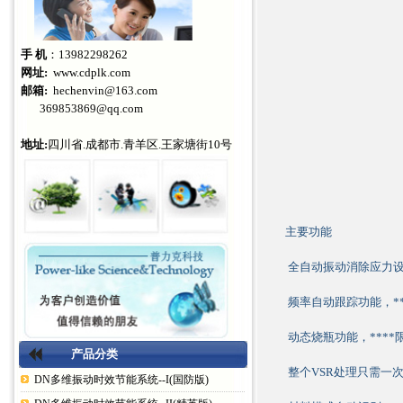
手 机
：13982298262
网址:
www.cdplk.com
邮箱:
hechenvin@163.com
369853869@qq.com
地址:
四川省.成都市.青羊区.王家塘街10号
主要功能
全自动振动消除应力
频率自动跟踪功能，**
动态烧瓶功能，***
产品分类
整个VSR处理只需一
DN多维振动时效节能系统--I(国防版)