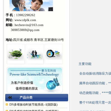
手 机
：13982298262
网址:
www.cdplk.com
邮箱:
hechenvin@163.com
369853869@qq.com
地址:
四川省.成都市.青羊区.王家塘街10号
主要功能
全自动振动消除应力
频率自动跟踪功能，**
动态烧瓶功能，***
产品分类
整个VSR处理只需一
DN多维振动时效节能系统--I(国防版)