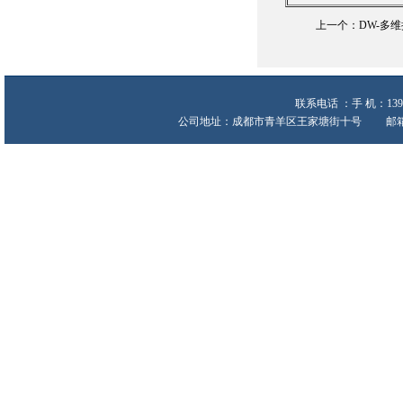
上一个：
DW-多
联系电话 ：手 机：139
公司地址：成都市青羊区王家塘街十号 邮箱:heche