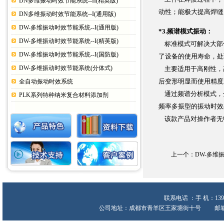
DN多维振动时效节能系统--II(精英版)
动性；能极大提高焊缝
DN多维振动时效节能系统--I(通用版)
DW-多维振动时效节能系统--I(通用版)
*3.频谱模式振动：
DW-多维振动时效节能系统--I(精英版)
标准模式可解决大部
DW-多维振动时效节能系统--I(国防版)
了设备的使用寿命，处
DW-多维振动时效节能系统(分体式)
主要适用于高刚性，
后变形明显而使用精度
全自动振动时效系统
通过频谱分析模式，分
PLK系列特种纳米复合材料添加剂
频率多振型的振动时效
该款产品对操作者无特
上一个：
DW-多维振
联系电话 ：手 机：139
公司地址：成都市青羊区王家塘街十号 邮箱:heche