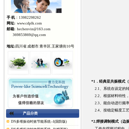
手 机
：13982298262
网址:
www.cdplk.com
邮箱:
hechenvin@163.com
369853869@qq.com
地址:
四川省.成都市.青羊区.王家塘街10号
*1．经典亚共振模式（
2.1、系统在设定的
2.2、根据材料特性
2.3、能自动进行频
2.4、按稳定幅度工
产品分类
*2.焊接调制模式（边
DN多维振动时效节能系统--I(国防版)
工件在焊接过程中，